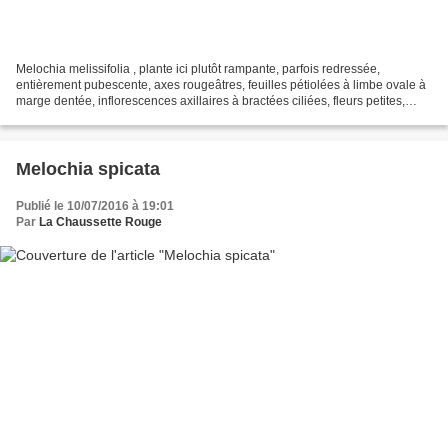
Melochia melissifolia , plante ici plutôt rampante, parfois redressée,
entièrement pubescente, axes rougeâtres, feuilles pétiolées à limbe ovale à
marge dentée, inflorescences axillaires à bractées ciliées, fleurs petites,
sessiles, à corolle blanche...
Melochia spicata
Publié le 10/07/2016 à 19:01
Par
La Chaussette Rouge