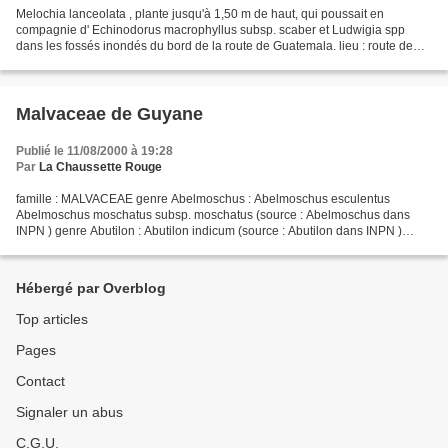
Melochia lanceolata , plante jusqu'à 1,50 m de haut, qui poussait en
compagnie d' Echinodorus macrophyllus subsp. scaber et Ludwigia spp
dans les fossés inondés du bord de la route de Guatemala. lieu : route de
Guatemala, Kourou / date : 3 juillet 20...
Malvaceae de Guyane
Publié le 11/08/2000 à 19:28
Par
La Chaussette Rouge
famille : MALVACEAE genre Abelmoschus : Abelmoschus esculentus
Abelmoschus moschatus subsp. moschatus (source : Abelmoschus dans
INPN ) genre Abutilon : Abutilon indicum (source : Abutilon dans INPN )
genre Adansonia : Adansonia digitata (source : Adansonia...
Hébergé par Overblog
Top articles
Pages
Contact
Signaler un abus
C.G.U.