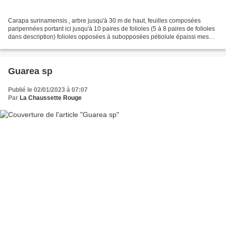
Carapa surinamensis , arbre jusqu'à 30 m de haut, feuilles composées
paripennées portant ici jusqu'à 10 paires de folioles (5 à 8 paires de folioles
dans description) folioles opposées à subopposées pétiolule épaissi mesuré
à 30 mm (2 à 12 mm dans description)...
Guarea sp
Publié le 02/01/2023 à 07:07
Par
La Chaussette Rouge