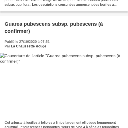
subsp. pubiflora . Les descriptions consultées annoncent des feuilles à
pétiole et rachis légèrement ailés...
Guarea pubescens subsp. pubescens (à
confirmer)
Publié le 27/10/2020 à 07:51
Par
La Chaussette Rouge
Cet arbuste à feuilles à folioles à limbe largement elliptique longuement
acuminé, inflorescences pendantes, fleurs de type 4 à sépales rougeâtres,