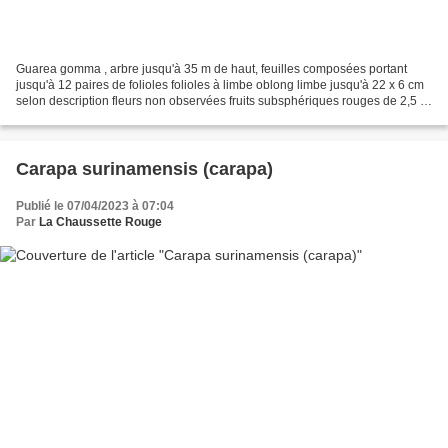
Guarea gomma , arbre jusqu'à 35 m de haut, feuilles composées portant
jusqu'à 12 paires de folioles folioles à limbe oblong limbe jusqu'à 22 x 6 cm
selon description fleurs non observées fruits subsphériques rouges de 2,5 à
3,2 cm de long selon description...
Carapa surinamensis (carapa)
Publié le 07/04/2023 à 07:04
Par
La Chaussette Rouge