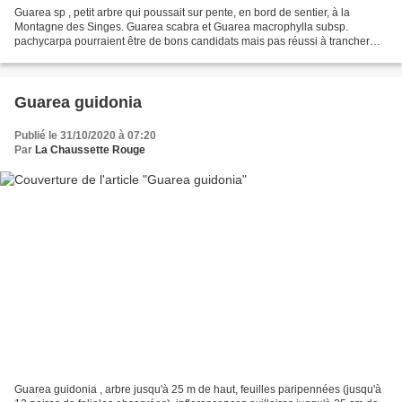
Guarea sp , petit arbre qui poussait sur pente, en bord de sentier, à la
Montagne des Singes. Guarea scabra et Guarea macrophylla subsp.
pachycarpa pourraient être de bons candidats mais pas réussi à trancher
entre les deux. A identifier donc... lieu...
Guarea guidonia
Publié le 31/10/2020 à 07:20
Par
La Chaussette Rouge
Guarea guidonia , arbre jusqu'à 25 m de haut, feuilles paripennées (jusqu'à