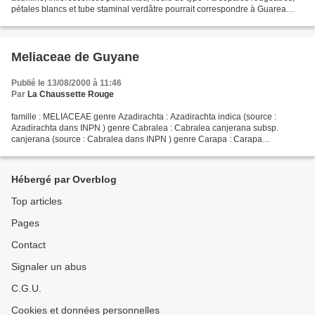
pétales blancs et tube staminal verdâtre pourrait correspondre à Guarea
pubescens subsp. pubescens . A...
Meliaceae de Guyane
Publié le 13/08/2000 à 11:46
Par
La Chaussette Rouge
famille : MELIACEAE genre Azadirachta : Azadirachta indica (source :
Azadirachta dans INPN ) genre Cabralea : Cabralea canjerana subsp.
canjerana (source : Cabralea dans INPN ) genre Carapa : Carapa
guianensis Carapa surinamensis (source : Carapa dans...
Hébergé par Overblog
Top articles
Pages
Contact
Signaler un abus
C.G.U.
Cookies et données personnelles