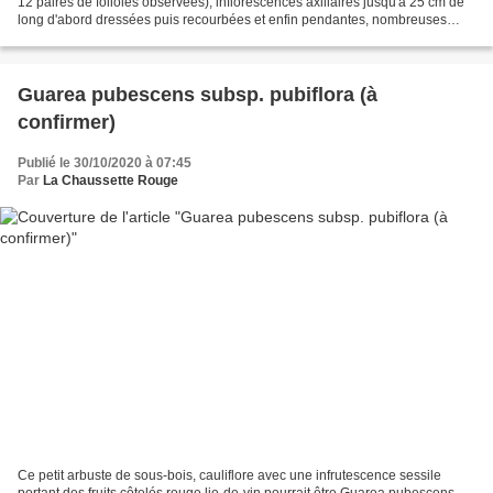
12 paires de folioles observées), inflorescences axillaires jusqu'à 25 cm de
long d'abord dressées puis recourbées et enfin pendantes, nombreuses
fleurs de type 4 à calice verdâtre,...
Guarea pubescens subsp. pubiflora (à
confirmer)
Publié le 30/10/2020 à 07:45
Par
La Chaussette Rouge
Ce petit arbuste de sous-bois, cauliflore avec une infrutescence sessile
portant des fruits côtelés rouge lie-de-vin pourrait être Guarea pubescens