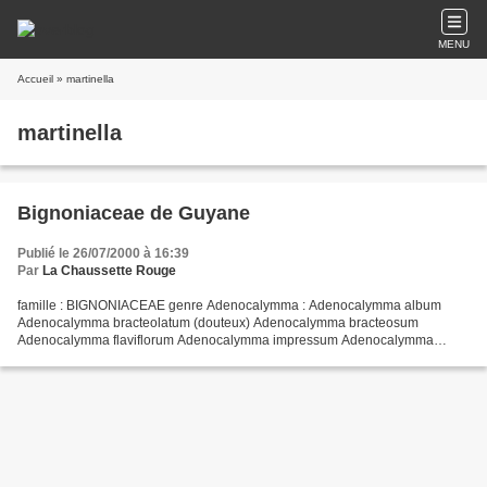
MENU
Accueil
» martinella
martinella
Bignoniaceae de Guyane
Publié le 26/07/2000 à 16:39
Par
La Chaussette Rouge
famille : BIGNONIACEAE genre Adenocalymma : Adenocalymma album
Adenocalymma bracteolatum (douteux) Adenocalymma bracteosum
Adenocalymma flaviflorum Adenocalymma impressum Adenocalymma
inundatum Adenocalymma moringifolium Adenocalymma prancei
Adenocalymma...