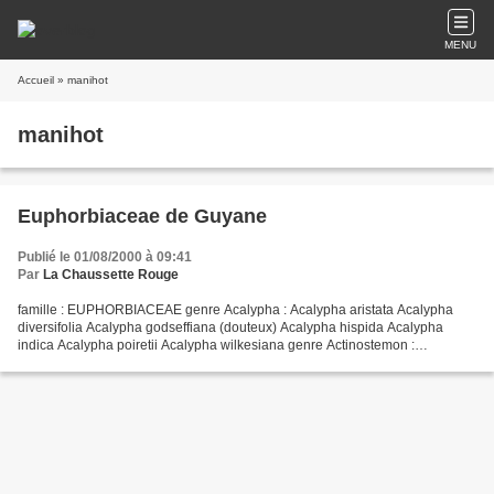
MENU
Accueil
» manihot
manihot
Euphorbiaceae de Guyane
Publié le 01/08/2000 à 09:41
Par
La Chaussette Rouge
famille : EUPHORBIACEAE genre Acalypha : Acalypha aristata Acalypha
diversifolia Acalypha godseffiana (douteux) Acalypha hispida Acalypha
indica Acalypha poiretii Acalypha wilkesiana genre Actinostemon :
Actinostemon schomburgkii genre Adenophaedra :...