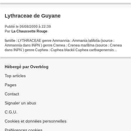
Lythraceae de Guyane
Publié le 06/08/2000 à 22:39
Par
La Chaussette Rouge
famille : LYTHRACEAE genre Ammannia : Ammania latifolia (source :
Ammannia dans INPN ) genre Crenea : Crenea maritima (source : Crenea
dans INPN ) genre Cuphea : Cuphea blackii Cuphea carthagenensis
Cuphea hyssopifolia Cuphea ignea Cuphea llavea (douteux)...
Hébergé par Overblog
Top articles
Pages
Contact
Signaler un abus
C.G.U.
Cookies et données personnelles
Préférences cookies