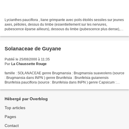
Lycianthes pauciflora , liane grimpante avec poils étoilés sessiles sur jeunes
axes, pétioles, dessus du limbe (essentiellement sur les nervures,
pubescence éparse ailleurs), dessous du limbe (pubescence plus dense),
pédoncules et calices; feuilles pétiolées...
Solanaceae de Guyane
Publié le 25/08/2000 à 11:35
Par
La Chaussette Rouge
famille : SOLANACEAE genre Brugmansia : Brugmansia suaveolens (source
: Brugmansia dans INPN ) genre Brunfelsia : Brunfelsia guianensis
Brunfelsia pauciflora (source : Brunfelsia dans INPN ) genre Capsicum :
Capsicum annuum var. annuum Capsicum baccatum...
Hébergé par Overblog
Top articles
Pages
Contact