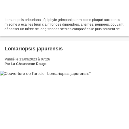
Lomariopsis prieuriana , épiphyte grimpant par rhizome plaqué aux troncs
rhizome à écailles brun clair frondes dimorphes, alternes, pennées, pouvant
dépasser un mètre de long frondes stériles composées le plus souvent de 3
à 6 paires de pennes (ci-dessous,...
Lomariopsis japurensis
Publié le 13/09/2023 à 07:26
Par
La Chaussette Rouge