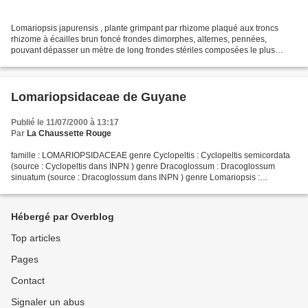
Lomariopsis japurensis , plante grimpant par rhizome plaqué aux troncs
rhizome à écailles brun foncé frondes dimorphes, alternes, pennées,
pouvant dépasser un mètre de long frondes stériles composées le plus
souvent de 8 à 12 paires de pennes + 1 penne...
Lomariopsidaceae de Guyane
Publié le 11/07/2000 à 13:17
Par
La Chaussette Rouge
famille : LOMARIOPSIDACEAE genre Cyclopeltis : Cyclopeltis semicordata
(source : Cyclopeltis dans INPN ) genre Dracoglossum : Dracoglossum
sinuatum (source : Dracoglossum dans INPN ) genre Lomariopsis :
Lomariopsis japurensis Lomariopsis prieuriana (source...
Hébergé par Overblog
Top articles
Pages
Contact
Signaler un abus