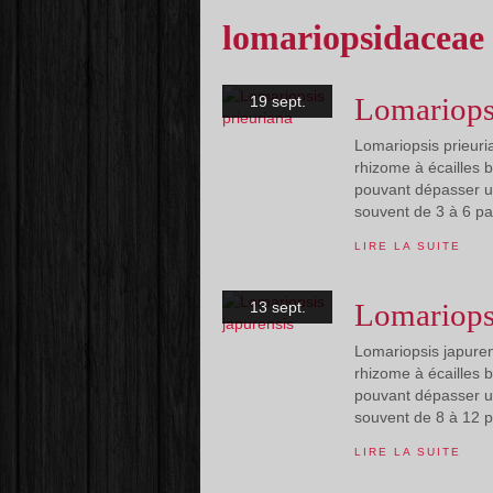
lomariopsidaceae
Lomariopsi
19 sept.
Lomariopsis prieuri
rhizome à écailles 
pouvant dépasser un
souvent de 3 à 6 pa
LIRE LA SUITE
Lomariopsi
13 sept.
Lomariopsis japuren
rhizome à écailles 
pouvant dépasser un
souvent de 8 à 12 p
LIRE LA SUITE