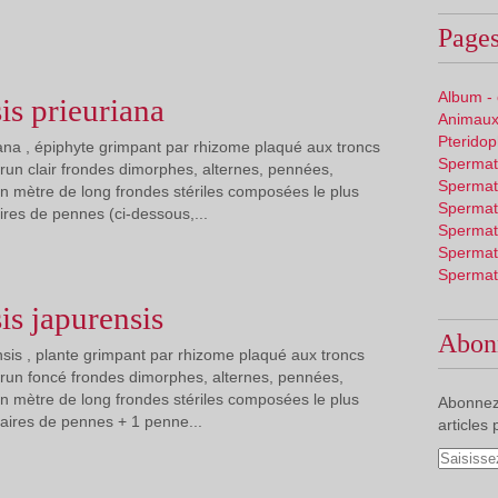
Pages
Album -
s prieuriana
Animaux
Pterido
ana , épiphyte grimpant par rhizome plaqué aux troncs
Spermat
brun clair frondes dimorphes, alternes, pennées,
Spermat
 mètre de long frondes stériles composées le plus
Spermat
ires de pennes (ci-dessous,...
Spermat
Spermat
Spermat
s japurensis
Abon
sis , plante grimpant par rhizome plaqué aux troncs
brun foncé frondes dimorphes, alternes, pennées,
 mètre de long frondes stériles composées le plus
Abonnez
aires de pennes + 1 penne...
articles 