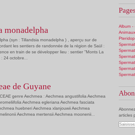
Pages
Album -
a monadelpha
Animaux
Pterido
ha (syn : Tillandsia monadelpha ) , aperçu sur de
Spermat
rdant les sentiers de randonnée de la région de Saül :
Spermat
ence en train de se développer lieu : sentier "Monts La
Spermat
: 24 octobre...
Spermat
Spermat
Spermat
eae de Guyane
Abon
ACEAE genre Aechmea : Aechmea angustifolia Aechmea
romeliifolia Aechmea egleriana Aechmea fasciata
echmea huebneri Aechmea xlanjouwii Aechmea
Abonnez
 melinonii Aechmea mertensii Aechmea moonenii...
articles 