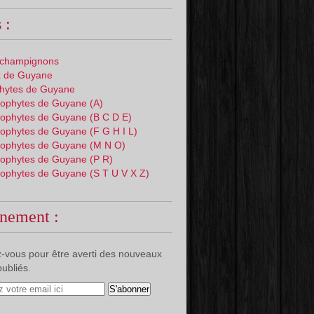
 :
 champignons
 de Guyane
phytes de Guyane
ophytes de Guyane (A)
ophytes de Guyane (B C D E)
ophytes de Guyane (F G H I L)
ophytes de Guyane (M N O)
ophytes de Guyane (P R)
ophytes de Guyane (S T U V X Z)
nement :
-vous pour être averti des nouveaux
publiés.