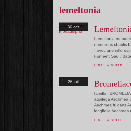
lemeltonia
Lemeltoni
30 oct.
Lemeltonia monadelp
nombreux chablis bo
- avec une infloresc
Fumée", Saül / date 
LIRE LA SUITE
Bromeliac
26 juil.
famille : BROMELI
aquilega Aechmea b
Aechmea fulgens A
longifolia Aechmea
LIRE LA SUITE