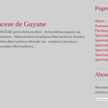
Pages
Album -
ceae de Guyane
Animaux
Pterido
ACEAE genre Achyranthes : Achyranthes aspera var.
Spermat
nthera : Alternanthera brasiliana Alternanthera ficoidea
Spermat
folia Alternanthera littoralis var. maritima (douteux)
Spermat
eroides Alternanthera...
Spermat
Spermat
Spermat
Abon
Abonnez
articles 