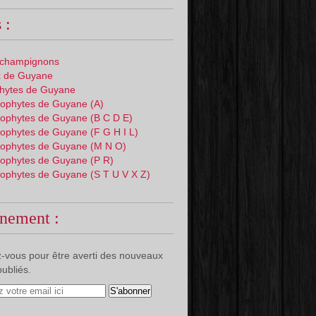
 :
 champignons
 de Guyane
phytes de Guyane
ophytes de Guyane (A)
ophytes de Guyane (B C D E)
ophytes de Guyane (F G H I L)
ophytes de Guyane (M N O)
ophytes de Guyane (P R)
ophytes de Guyane (S T U V X Z)
nement :
-vous pour être averti des nouveaux
publiés.