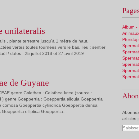
Pages
Album -
 unilateralis
Animaux
Pterido
lis , plante terrestre jusqu'à 1 mètre de haut,
Spermat
ctées vertes toutes tournées vers le bas. lieu : sentier
Spermat
l / dates : 25 juillet 2018 et 27 avril 2019
Spermat
Spermat
Spermat
Spermat
ae de Guyane
EAE genre Calathea : Calathea lutea (source :
Abon
) genre Goeppertia : Goeppertia allouia Goeppertia
ia comosa Goeppertia cylindrica Goeppertia densa
 Goeppertia elliptica Goeppertia...
Abonnez
articles 