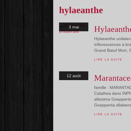
hylaeanthe
Hylaeanthe
3 mai
Hylaeanthe unilatera
inflorescences à bra
Grand Bœuf Mort, Saü
LIRE LA SUITE
Marantace
12 août
famille : MARANTAC
Calathea dans INPN 
altissima Goeppert
Goeppertia dilabens
LIRE LA SUITE