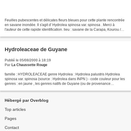
Feuilles pubescentes et délicates fleurs bleues pour cette plante rencontrée
en savane inondée. Il s'agit d' Hydrolea spinosa var. spinosa . Merci à
l'auteur de cette rapide identification. lieu : savane de la Carapa, Kourou /
date : 19 mai 2012
Hydroleaceae de Guyane
Publié le 05/08/2000 à 18:19
Par
La Chaussette Rouge
famille : HYDROLEACEAE genre Hydrolea : Hydrolea palustris Hydrolea
spinosa var. spinosa (source : Hydrolea dans INPN ) - code couleur pour les
genres : en jaune , les genres natifs de Guyane (ou de provenance
indéterminée) en gris , les genres introduits...
Hébergé par Overblog
Top articles
Pages
Contact