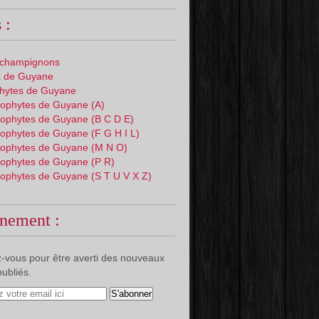
 :
 champignons
 de Guyane
phytes de Guyane
ophytes de Guyane (A)
ophytes de Guyane (B C D E)
ophytes de Guyane (F G H I L)
ophytes de Guyane (M N O)
ophytes de Guyane (P R)
ophytes de Guyane (S T U V X Z)
nement :
-vous pour être averti des nouveaux
publiés.