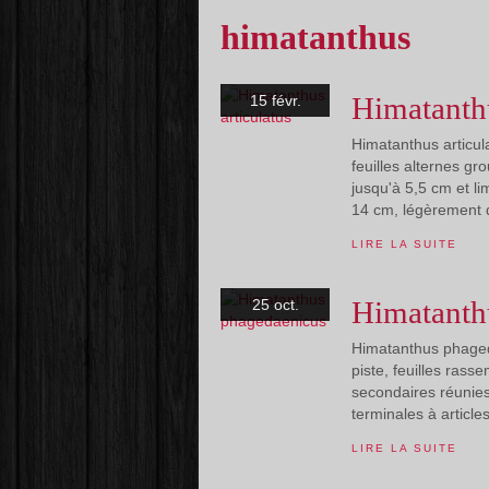
himatanthus
Himatanthu
15 févr.
Himatanthus articul
feuilles alternes g
jusqu'à 5,5 cm et l
14 cm, légèrement d
LIRE LA SUITE
Himatanth
25 oct.
Himatanthus phageda
piste, feuilles ras
secondaires réunies
terminales à articles
LIRE LA SUITE