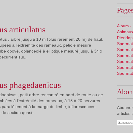
Pages
Album -
s articulatus
Animaux
Pterido
atus , arbre jusqu'à 10 m (plus rarement 20 m) de haut,
Spermat
roupées à l'extrémité des rameaux, pétiole mesuré
Spermat
imbe obové, oblancéolé à elliptique mesuré jusqu'à 34 x
Spermat
écurrent sur...
Spermat
Spermat
Spermat
us phagedaenicus
Abon
enicus , petit arbre rencontré en bord de route ou de
semblées à l'extrémité des rameaux, à 15 à 20 nervures
 parallèlement à la marge du limbe, inflorescences
Abonnez
 de section quasi...
articles 