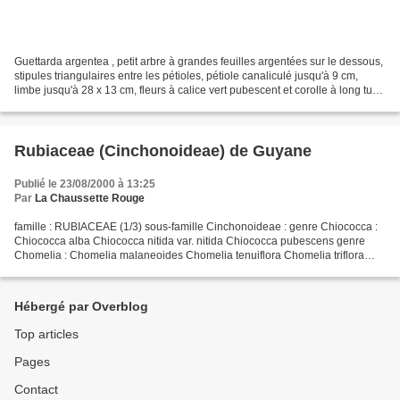
Guettarda argentea , petit arbre à grandes feuilles argentées sur le dessous,
stipules triangulaires entre les pétioles, pétiole canaliculé jusqu'à 9 cm,
limbe jusqu'à 28 x 13 cm, fleurs à calice vert pubescent et corolle à long tube
pubescent (mesuré...
Rubiaceae (Cinchonoideae) de Guyane
Publié le 23/08/2000 à 13:25
Par
La Chaussette Rouge
famille : RUBIACEAE (1/3) sous-famille Cinchonoideae : genre Chiococca :
Chiococca alba Chiococca nitida var. nitida Chiococca pubescens genre
Chomelia : Chomelia malaneoides Chomelia tenuiflora Chomelia triflora
genre Cosmibuena : Cosmibuena grandiflora...
Hébergé par Overblog
Top articles
Pages
Contact