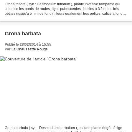
Grona triflora ( syn : Desmodium triflorum ), plante invasive rampante qui
colonise les bords de routes, tiges pubescentes, feuilles à 3 folioles très
petites (jusqu'à 5 mm de long) , fleurs également très petites, calice à longue
pubescence et veines...
Grona barbata
Publié le 28/02/2014 à 15:55
Par
La Chaussette Rouge
Grona barbata ( syn : Desmodium barbatum ), est une plante érigée à tige