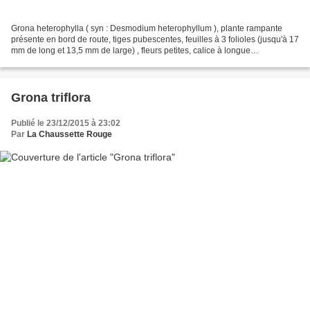
Grona heterophylla ( syn : Desmodium heterophyllum ), plante rampante
présente en bord de route, tiges pubescentes, feuilles à 3 folioles (jusqu'à 17
mm de long et 13,5 mm de large) , fleurs petites, calice à longue
pubescence, corolle violette, étendard...
Grona triflora
Publié le 23/12/2015 à 23:02
Par
La Chaussette Rouge