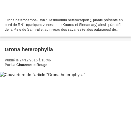
Grona heterocarpos ( syn : Desmodium heterocarpon ), plante présente en
bord de RN1 (quelques zones entre Kourou et Sinnamary) ainsi qu'au début
de la Piste de Saint-Elie, au niveau des savanes (et des pâturages) de
Corossony; tige rougeâtre pubescente...
Grona heterophylla
Publié le 24/12/2015 à 10:46
Par
La Chaussette Rouge