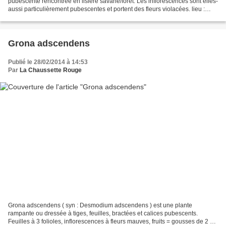
pubescente rencontrée en lisière savane/forêt. Les inflorescences sont elles-
aussi particulièrement pubescentes et portent des fleurs violacées. lieu :
savane Aubanèle, Kourou /...
Grona adscendens
Publié le 28/02/2014 à 14:53
Par
La Chaussette Rouge
Grona adscendens ( syn : Desmodium adscendens ) est une plante
rampante ou dressée à tiges, feuilles, bractées et calices pubescents.
Feuilles à 3 folioles, inflorescences à fleurs mauves, fruits = gousses de 2 à