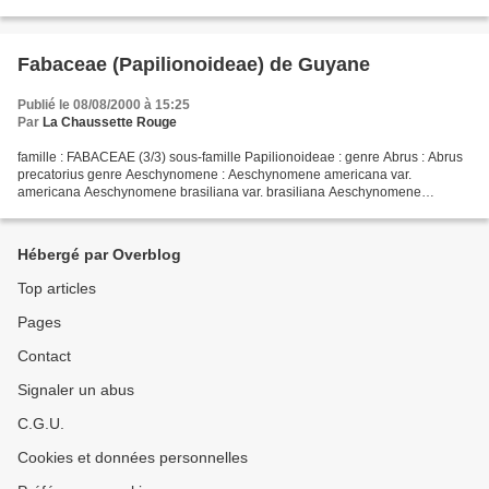
5 articles qui adhèrent aux vêtements. lieu...
Fabaceae (Papilionoideae) de Guyane
Publié le 08/08/2000 à 15:25
Par
La Chaussette Rouge
famille : FABACEAE (3/3) sous-famille Papilionoideae : genre Abrus : Abrus
precatorius genre Aeschynomene : Aeschynomene americana var.
americana Aeschynomene brasiliana var. brasiliana Aeschynomene
densiflora Aeschynomene evenia var. serrulata Aeschynomene...
Hébergé par Overblog
Top articles
Pages
Contact
Signaler un abus
C.G.U.
Cookies et données personnelles