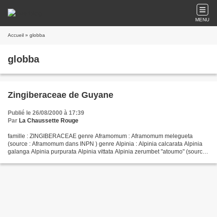
MENU
Accueil
» globba
globba
Zingiberaceae de Guyane
Publié le 26/08/2000 à 17:39
Par
La Chaussette Rouge
famille : ZINGIBERACEAE genre Aframomum : Aframomum melegueta
(source : Aframomum dans INPN ) genre Alpinia : Alpinia calcarata Alpinia
galanga Alpinia purpurata Alpinia vittata Alpinia zerumbet "atoumo" (source :
Alpinia dans INPN ) genre Boesenbergia...