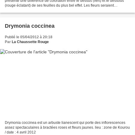
présente une différence de coloration entre le dessus (vert) et le dessous
(rouge éclatant) de ses feuilles du plus bel effet. Les fleurs seraient
blanchâtres mais en juillet, elles avaient...
Drymonia coccinea
Publié le 05/04/2012 à 20:18
Par
La Chaussette Rouge
Drymonia coccinea est un arbuste lianescent qui porte des inflorescences
assez spectaculaires à bractées roses et fleurs jaunes. lieu : zone de Kourou
/ date : 4 avril 2012