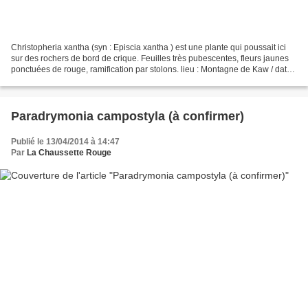
Christopheria xantha (syn : Episcia xantha ) est une plante qui poussait ici
sur des rochers de bord de crique. Feuilles très pubescentes, fleurs jaunes
ponctuées de rouge, ramification par stolons. lieu : Montagne de Kaw / date :
11 juillet 2014
Paradrymonia campostyla (à confirmer)
Publié le 13/04/2014 à 14:47
Par
La Chaussette Rouge