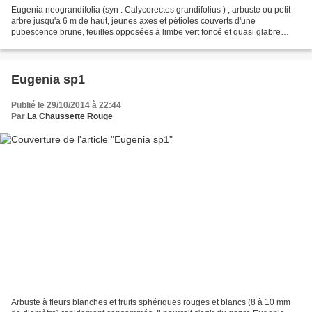
Eugenia neograndifolia (syn : Calycorectes grandifolius ) , arbuste ou petit
arbre jusqu'à 6 m de haut, jeunes axes et pétioles couverts d'une
pubescence brune, feuilles opposées à limbe vert foncé et quasi glabre
dessus, plus clair et pubescent dessous,...
Eugenia sp1
Publié le 29/10/2014 à 22:44
Par
La Chaussette Rouge
Arbuste à fleurs blanches et fruits sphériques rouges et blancs (8 à 10 mm