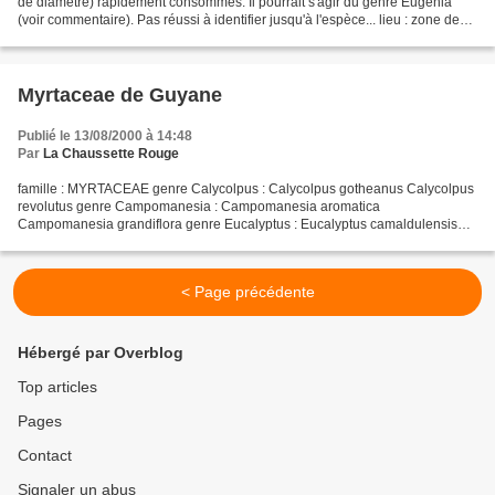
de diamètre) rapidement consommés. Il pourrait s'agir du genre Eugenia
(voir commentaire). Pas réussi à identifier jusqu'à l'espèce... lieu : zone de
Kourou / date : 23 octobre...
Myrtaceae de Guyane
Publié le 13/08/2000 à 14:48
Par
La Chaussette Rouge
famille : MYRTACEAE genre Calycolpus : Calycolpus gotheanus Calycolpus
revolutus genre Campomanesia : Campomanesia aromatica
Campomanesia grandiflora genre Eucalyptus : Eucalyptus camaldulensis
Eucalyptus deglupta Eucalyptus globulus Eucalyptus setosa...
< Page précédente
Hébergé par Overblog
Top articles
Pages
Contact
Signaler un abus