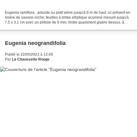
Eugenia ramiflora , arbuste ou petit arbre jusqu'à 8 m de haut, ici présent en
lisière de savane-roche; feuilles à limbe elliptique acuminé mesuré jusqu'à
7,5 x 3,1 cm avec un pétiole de 6 mm; limbe quasiment glabre dessus, à
pubescence brun-doré dessous;...
Eugenia neograndifolia
Publié le 22/05/2021 à 12:00
Par
La Chaussette Rouge