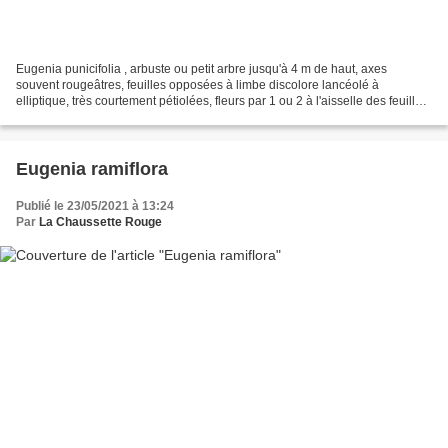
Eugenia punicifolia , arbuste ou petit arbre jusqu'à 4 m de haut, axes
souvent rougeâtres, feuilles opposées à limbe discolore lancéolé à
elliptique, très courtement pétiolées, fleurs par 1 ou 2 à l'aisselle des feuilles,
pendantes au bout d'un long pédoncule,...
Eugenia ramiflora
Publié le 23/05/2021 à 13:24
Par
La Chaussette Rouge