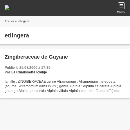
MENU
Accueil
» etlingera
etlingera
Zingiberaceae de Guyane
Publié le 26/08/2000 à 17:39
Par
La Chaussette Rouge
famille : ZINGIBERACEAE genre Aframomum : Aframomum melegueta
(source : Aframomum dans INPN ) genre Alpinia : Alpinia calcarata Alpinia
galanga Alpinia purpurata Alpinia vittata Alpinia zerumbet "atoumo" (source :
Alpinia dans INPN ) genre Boesenbergia...