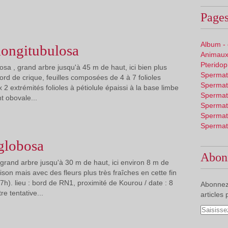
Pages
Album -
longitubulosa
Animaux
Pterido
osa , grand arbre jusqu'à 45 m de haut, ici bien plus
Spermat
ord de crique, feuilles composées de 4 à 7 folioles
Spermat
x 2 extrémités folioles à pétiolule épaissi à la base limbe
Spermat
t obovale...
Spermat
Spermat
Spermat
globosa
Abon
 grand arbre jusqu'à 30 m de haut, ici environ 8 m de
aison mais avec des fleurs plus très fraîches en cette fin
7h). lieu : bord de RN1, proximité de Kourou / date : 8
Abonnez
e tentative...
articles 