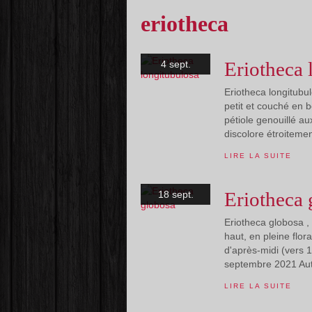
eriotheca
Eriotheca 
4 sept.
Eriotheca longitubul
petit et couché en b
pétiole genouillé au
discolore étroitemen
LIRE LA SUITE
Eriotheca 
18 sept.
Eriotheca globosa ,
haut, en pleine flor
d'après-midi (vers 1
septembre 2021 Autr
LIRE LA SUITE