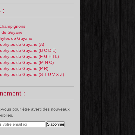
 :
 champignons
 de Guyane
phytes de Guyane
ophytes de Guyane (A)
ophytes de Guyane (B C D E)
ophytes de Guyane (F G H I L)
ophytes de Guyane (M N O)
ophytes de Guyane (P R)
ophytes de Guyane (S T U V X Z)
nement :
-vous pour être averti des nouveaux
publiés.