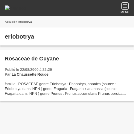
MENU
Accueil
» eriobotrya
eriobotrya
Rosaceae de Guyane
Publié le 22/08/2000 à 22:29
Par
La Chaussette Rouge
famille : ROSACEAE genre Eriobotrya : Eriobotrya japonica (source :
Eriobotrya dans INPN ) genre Fragaria : Fragaria x ananassa (source :
Fragaria dans INPN ) genre Prunus : Prunus accumulans Prunus persica
(source : Prunus dans INPN ) genre Rosa : Rosa...