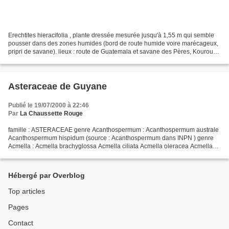
Erechtites hieracifolia , plante dressée mesurée jusqu'à 1,55 m qui semble
pousser dans des zones humides (bord de route humide voire marécageux,
pripri de savane). lieux : route de Guatemala et savane des Pères, Kourou
dates : 27 février, 2 et 6 mars...
Asteraceae de Guyane
Publié le 19/07/2000 à 22:46
Par
La Chaussette Rouge
famille : ASTERACEAE genre Acanthospermum : Acanthospermum australe
Acanthospermum hispidum (source : Acanthospermum dans INPN ) genre
Acmella : Acmella brachyglossa Acmella ciliata Acmella oleracea Acmella
uliginosa (source : Acmella dans INPN ) genre...
Hébergé par Overblog
Top articles
Pages
Contact