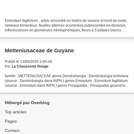
Emmotum fagifolium , arbre rencontré en lisière de savane et bord de route,
rameaux tomenteux, feuilles alternes acuminées pubescentes en-dessous,
inflorescences en glomérules hémisphériques, fleurs à 5 pétales blancs
retournés avec de longs poils à l'intérieur...
Metteniusaceae de Guyane
Publié le 13/08/2000 à 09:49
Par
La Chaussette Rouge
famille : METTENIUSACEAE genre Dendrobangia : Dendrobangia boliviana
(source : Dendrobangia dans INPN ) genre Emmotum : Emmotum fagifolium
(source : Emmotum dans INPN ) genre Poraqueiba : Poraqueiba guianensis
(source : Poraqueiba dans INPN ) - code couleur...
Hébergé par Overblog
Top articles
Pages
Contact