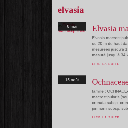
elvasia
Elvasia ma
8 mai
Elvasia macrostipula
ou 20 m de haut dans
mesurées jusqu'à 1 
mesuré jusqu'à 34 x
LIRE LA SUITE
Ochnaceae
15 août
famille : OCHNACEAE
macrostipularis (so
crenata subsp. cren
jenmanii subsp. sub
LIRE LA SUITE