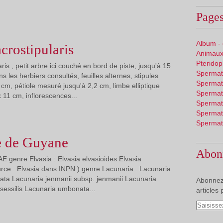
Pages
Album -
crostipularis
Animaux
Pterido
ris , petit arbre ici couché en bord de piste, jusqu'à 15
Spermat
 les herbiers consultés, feuilles alternes, stipules
Spermat
cm, pétiole mesuré jusqu'à 2,2 cm, limbe elliptique
Spermat
 11 cm, inflorescences...
Spermat
Spermat
Spermat
 de Guyane
Abon
 genre Elvasia : Elvasia elvasioides Elvasia
urce : Elvasia dans INPN ) genre Lacunaria : Lacunaria
ata Lacunaria jenmanii subsp. jenmanii Lacunaria
Abonnez
sessilis Lacunaria umbonata...
articles 