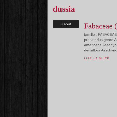
dussia
Fabaceae 
8 août
famille : FABACEAE 
precatorius genre 
americana Aeschyno
densiflora Aeschyn
LIRE LA SUITE