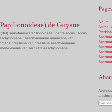
Pages
Album -
(Papilionoideae) de Guyane
Animaux
Pterido
(3/3) sous-famille Papilionoideae : genre Abrus : Abrus
Spermat
Aeschynomene : Aeschynomene americana var.
Spermat
mene brasiliana var. brasiliana Aeschynomene
Spermat
omene evenia var. serrulata Aeschynomene...
Spermat
Spermat
Spermat
Abon
Abonnez
articles 