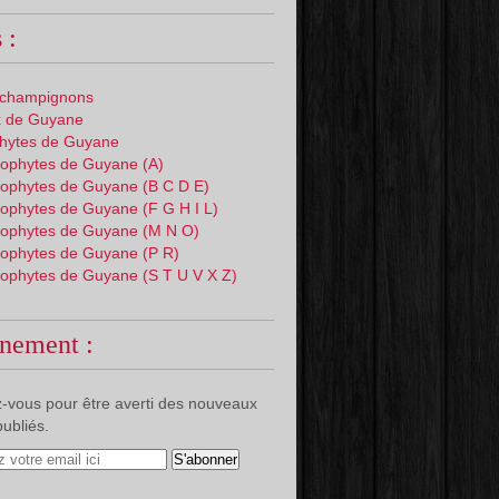
 :
 champignons
 de Guyane
phytes de Guyane
ophytes de Guyane (A)
ophytes de Guyane (B C D E)
ophytes de Guyane (F G H I L)
ophytes de Guyane (M N O)
ophytes de Guyane (P R)
ophytes de Guyane (S T U V X Z)
nement :
-vous pour être averti des nouveaux
publiés.