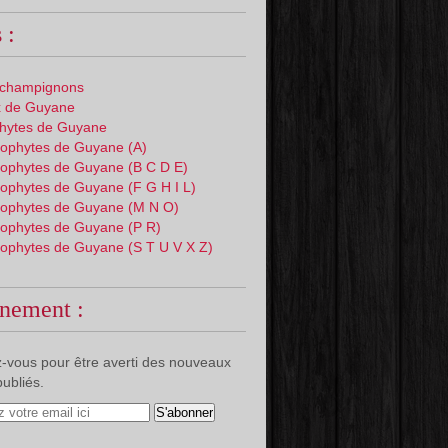
 :
 champignons
 de Guyane
phytes de Guyane
ophytes de Guyane (A)
ophytes de Guyane (B C D E)
ophytes de Guyane (F G H I L)
ophytes de Guyane (M N O)
ophytes de Guyane (P R)
ophytes de Guyane (S T U V X Z)
nement :
-vous pour être averti des nouveaux
publiés.