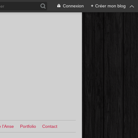
Connexion
+
Créer mon blog
 l'Anse
Portfolio
Contact