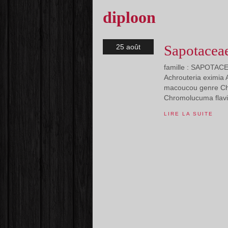
diploon
Sapotacea
25 août
famille : SAPOTACEA
Achrouteria eximia A
macoucou genre Ch
Chromolucuma flavi
LIRE LA SUITE