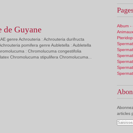
Pages
Album -
e de Guyane
Animaux
Pterido
E genre Achrouteria : Achrouteria durifructa
Spermat
chrouteria pomifera genre Aubletella : Aubletella
Spermat
romolucuma : Chromolucuma congestifolia
Spermat
latex Chromolucuma stipulifera Chromolucuma...
Spermat
Spermat
Spermat
Abon
Abonnez
articles 