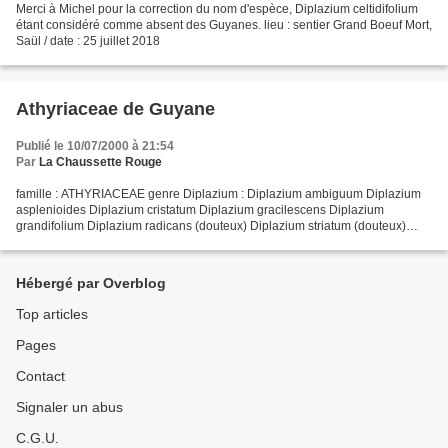
Merci à Michel pour la correction du nom d'espèce, Diplazium celtidifolium
étant considéré comme absent des Guyanes. lieu : sentier Grand Boeuf Mort,
Saül / date : 25 juillet 2018
Athyriaceae de Guyane
Publié le 10/07/2000 à 21:54
Par
La Chaussette Rouge
famille : ATHYRIACEAE genre Diplazium : Diplazium ambiguum Diplazium
asplenioides Diplazium cristatum Diplazium gracilescens Diplazium
grandifolium Diplazium radicans (douteux) Diplazium striatum (douteux)
(source : Diplazium dans INPN ) en caractères...
Hébergé par Overblog
Top articles
Pages
Contact
Signaler un abus
C.G.U.