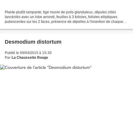
Plante plutôt rampante, tige munie de poils glanduleux, stipules ciliés
lancéolés avec un lobe arrondi, feuilles à 3 folioles, folioles elliptiques
pubescentes sur les 2 faces, présence de stipelles à l'insertion de chaque
foliole, fleurs à calice vert...
Desmodium distortum
Publié le 09/04/2015 à 15:30
Par
La Chaussette Rouge