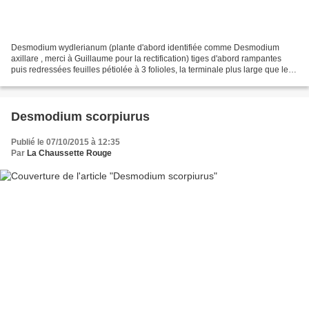
Desmodium wydlerianum (plante d'abord identifiée comme Desmodium
axillare , merci à Guillaume pour la rectification) tiges d'abord rampantes
puis redressées feuilles pétiolée à 3 folioles, la terminale plus large que les
latérales inflorescences dressées...
Desmodium scorpiurus
Publié le 07/10/2015 à 12:35
Par
La Chaussette Rouge