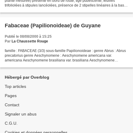
plante mesurée) présente en bord de route, tige pubescente, feuilles
trifoliolées à stipules lancéolées, présence de 2 stipelles linéaires à la base
de chaque foliole, inflorescences...
Fabaceae (Papilionoideae) de Guyane
Publié le 08/08/2000 à 15:25
Par
La Chaussette Rouge
famille : FABACEAE (3/3) sous-famille Papilionoideae : genre Abrus : Abrus
precatorius genre Aeschynomene : Aeschynomene americana var.
americana Aeschynomene brasiliana var. brasiliana Aeschynomene
densiflora Aeschynomene evenia var. serrulata Aeschynomene...
Hébergé par Overblog
Top articles
Pages
Contact
Signaler un abus
C.G.U.
Cookies et données personnelles