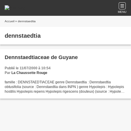
MENU
Accueil
» dennstaedtia
dennstaedtia
Dennstaedtiaceae de Guyane
Publié le 11/07/2000 à 10:54
Par
La Chaussette Rouge
famille : DENNSTAEDTIACEAE genre Dennstaedtia : Dennstaedtia
obtusifolia (source : Dennstaedtia dans INPN ) genre Hypolepis : Hypolepis
hostilis Hypolepis repens Hypolepis rigescens (douteux) (source : Hypolepis
dans INPN ) genre Pteridium : Pteridium...