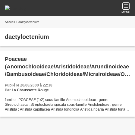
MENU
Accueil
» dactyloctenium
dactyloctenium
Poaceae
(Anomochlooideae/Aristidoideae/Arundinoideae
/Bambusoideae/Chloridoideae/Micrairoideae/Ory
zoideae/Pharoideae) de Guyane
Publié le 20/08/2000 à 22:38
Par
La Chaussette Rouge
famille : POACEAE (1/2) sous-famille Anomochlooideae : genre
Streptochaeta : Streptochaeta spicata sous-famille Aristidoideae : genre
Aristida : Aristida capillacea Aristida longifolia Aristida riparia Aristida torta
sous-famille Arundinoideae : genre...