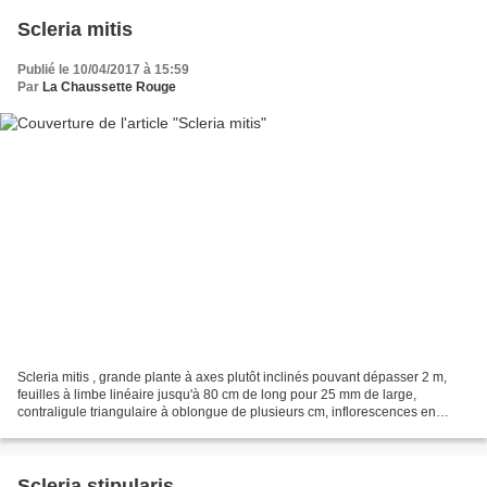
Scleria mitis
Publié le 10/04/2017 à 15:59
Par
La Chaussette Rouge
Scleria mitis , grande plante à axes plutôt inclinés pouvant dépasser 2 m,
feuilles à limbe linéaire jusqu'à 80 cm de long pour 25 mm de large,
contraligule triangulaire à oblongue de plusieurs cm, inflorescences en
longues panicules, akènes mucronés...
Scleria stipularis