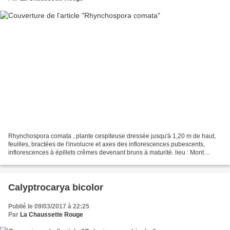
Rhynchospora comata , plante cespiteuse dressée jusqu'à 1,20 m de haut,
feuilles, bractées de l'involucre et axes des inflorescences pubescents,
inflorescences à épillets crêmes devenant bruns à maturité. lieu : Mont
Grand Matoury / date : 4 mars 201...
Calyptrocarya bicolor
Publié le 09/03/2017 à 22:25
Par
La Chaussette Rouge