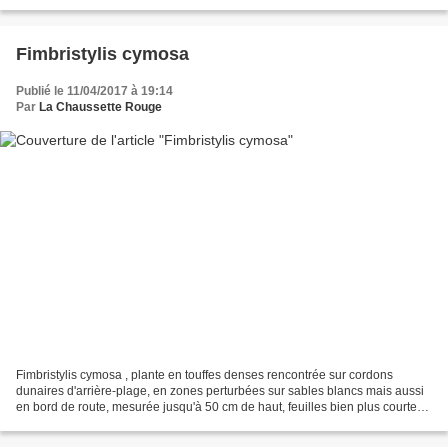
du large, inflorescence à 2 ou 3 épillets...
Fimbristylis cymosa
Publié le 11/04/2017 à 19:14
Par
La Chaussette Rouge
Fimbristylis cymosa , plante en touffes denses rencontrée sur cordons
dunaires d'arrière-plage, en zones perturbées sur sables blancs mais aussi
en bord de route, mesurée jusqu'à 50 cm de haut, feuilles bien plus courtes
que les inflorescences, inflorescences...