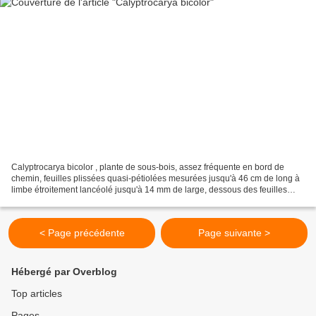
Calyptrocarya bicolor , plante de sous-bois, assez fréquente en bord de
chemin, feuilles plissées quasi-pétiolées mesurées jusqu'à 46 cm de long à
limbe étroitement lancéolé jusqu'à 14 mm de large, dessous des feuilles
souvent rougeâtre, gaines rouges...
< Page précédente
Page suivante >
Hébergé par Overblog
Top articles
Pages