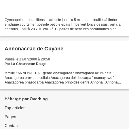
Cymbopetalum brasiliense , arbuste jusqu'à 5 m de haut feuilles à limbe
elliptique courtement pétiolé pétiole épais limbe vert foncé dessus, vert clair
dessous jusqu'à 28 x 10 cm 8 à 12 paires de nervures secondaires bien
imprimées dessus bien saillantes...
Annonaceae de Guyane
Publié le 23/07/2000 à 20:50
Par
La Chaussette Rouge
famille : ANNONACEAE genre Anaxagorea : Anaxagorea acuminata
Anaxagorea brevipedicellata Anaxagorea dolichocarpa " mamayawé "
Anaxagorea phaeocarpa Anaxagorea prinoides genre Annona : Annona
ambotay Annona cuspidata " abriba sauvage " Annona densicoma...
Hébergé par Overblog
Top articles
Pages
Contact