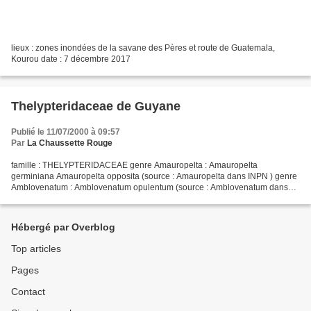
lieux : zones inondées de la savane des Pères et route de Guatemala,
Kourou date : 7 décembre 2017
Thelypteridaceae de Guyane
Publié le 11/07/2000 à 09:57
Par
La Chaussette Rouge
famille : THELYPTERIDACEAE genre Amauropelta : Amauropelta
germiniana Amauropelta opposita (source : Amauropelta dans INPN ) genre
Amblovenatum : Amblovenatum opulentum (source : Amblovenatum dans
INPN ) genre Christella : Christella dentata Christella...
Hébergé par Overblog
Top articles
Pages
Contact