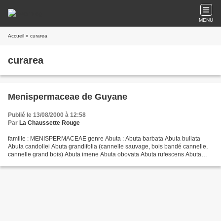
MENU
Accueil
» curarea
curarea
Menispermaceae de Guyane
Publié le 13/08/2000 à 12:58
Par
La Chaussette Rouge
famille : MENISPERMACEAE genre Abuta : Abuta barbata Abuta bullata
Abuta candollei Abuta grandifolia (cannelle sauvage, bois bandé cannelle,
cannelle grand bois) Abuta imene Abuta obovata Abuta rufescens Abuta
sandwithiana Abuta solimoesensis (source...