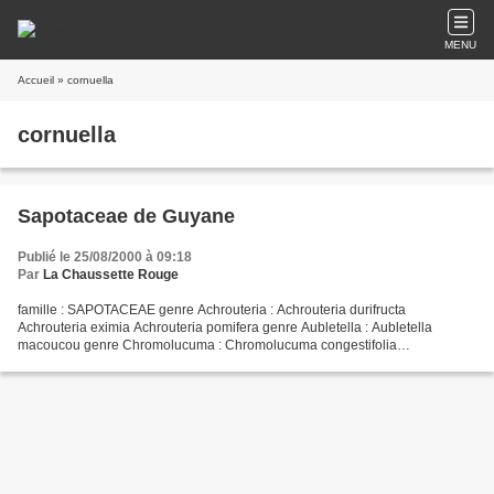
MENU
Accueil
» cornuella
cornuella
Sapotaceae de Guyane
Publié le 25/08/2000 à 09:18
Par
La Chaussette Rouge
famille : SAPOTACEAE genre Achrouteria : Achrouteria durifructa
Achrouteria eximia Achrouteria pomifera genre Aubletella : Aubletella
macoucou genre Chromolucuma : Chromolucuma congestifolia
Chromolucuma flavilatex Chromolucuma stipulifera Chromolucuma...