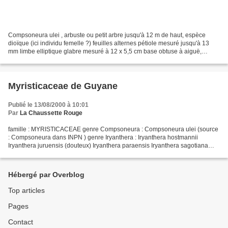
Compsoneura ulei , arbuste ou petit arbre jusqu'à 12 m de haut, espèce
dioïque (ici individu femelle ?) feuilles alternes pétiole mesuré jusqu'à 13
mm limbe elliptique glabre mesuré à 12 x 5,5 cm base obtuse à aiguë,
légèrement décurrente sur le pétiole...
Myristicaceae de Guyane
Publié le 13/08/2000 à 10:01
Par
La Chaussette Rouge
famille : MYRISTICACEAE genre Compsoneura : Compsoneura ulei (source
: Compsoneura dans INPN ) genre Iryanthera : Iryanthera hostmannii
Iryanthera juruensis (douteux) Iryanthera paraensis Iryanthera sagotiana
Iryanthera tessmannii (source : Iryanthera...
Hébergé par Overblog
Top articles
Pages
Contact