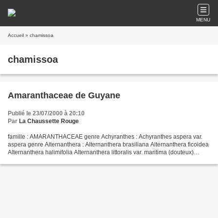
MENU
Accueil
» chamissoa
chamissoa
Amaranthaceae de Guyane
Publié le 23/07/2000 à 20:10
Par
La Chaussette Rouge
famille : AMARANTHACEAE genre Achyranthes : Achyranthes aspera var.
aspera genre Alternanthera : Alternanthera brasiliana Alternanthera ficoidea
Alternanthera halimifolia Alternanthera littoralis var. maritima (douteux)
Alternanthera philoxeroides Alternanthera...