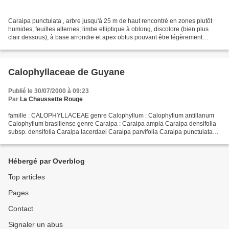
Caraipa punctulata , arbre jusqu'à 25 m de haut rencontré en zones plutôt
humides; feuilles alternes; limbe elliptique à oblong, discolore (bien plus
clair dessous), à base arrondie et apex obtus pouvant être légèrement
acuminé; inflorescences axillaires...
Calophyllaceae de Guyane
Publié le 30/07/2000 à 09:23
Par
La Chaussette Rouge
famille : CALOPHYLLACEAE genre Calophyllum : Calophyllum antillanum
Calophyllum brasiliense genre Caraipa : Caraipa ampla Caraipa densifolia
subsp. densifolia Caraipa lacerdaei Caraipa parvifolia Caraipa punctulata
Caraipa racemosa Caraipa richardiana...
Hébergé par Overblog
Top articles
Pages
Contact
Signaler un abus