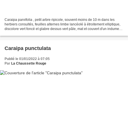
Caraipa parvifolia , petit arbre ripicole, souvent moins de 10 m dans les
herbiers consultés, feuilles alternes limbe lancéolé à étroitement elliptique,
discolore vert foncé et glabre dessus vert pâle, mat et couvert d'un indument
assez peu visible dessous...
Caraipa punctulata
Publié le 01/01/2022 à 07:05
Par
La Chaussette Rouge