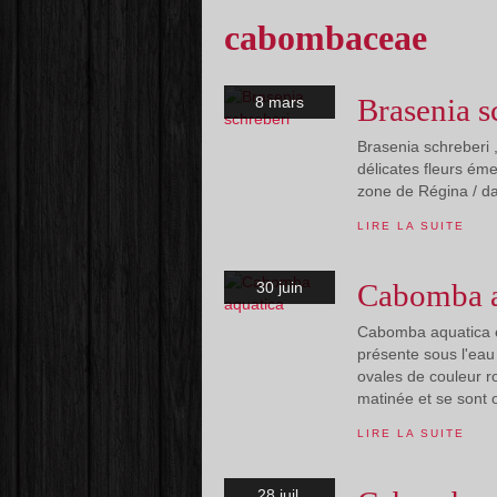
cabombaceae
Brasenia s
8 mars
Brasenia schreberi ,
délicates fleurs ém
zone de Régina / da
LIRE LA SUITE
Cabomba a
30 juin
Cabomba aquatica es
présente sous l'eau 
ovales de couleur r
matinée et se sont o
LIRE LA SUITE
28 juil.