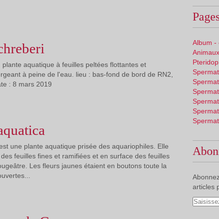
Pages
Album -
chreberi
Animaux
Pterido
 plante aquatique à feuilles peltées flottantes et
Spermat
ergeant à peine de l'eau. lieu : bas-fond de bord de RN2,
Spermat
te : 8 mars 2019
Spermat
Spermat
Spermat
Spermat
quatica
t une plante aquatique prisée des aquariophiles. Elle
Abon
des feuilles fines et ramifiées et en surface des feuilles
ougeâtre. Les fleurs jaunes étaient en boutons toute la
uvertes...
Abonnez
articles 