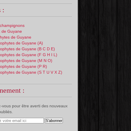
 :
 champignons
 de Guyane
phytes de Guyane
ophytes de Guyane (A)
ophytes de Guyane (B C D E)
ophytes de Guyane (F G H I L)
ophytes de Guyane (M N O)
ophytes de Guyane (P R)
ophytes de Guyane (S T U V X Z)
nement :
-vous pour être averti des nouveaux
publiés.