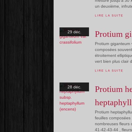
mesuré jusqu'à 30 x
un deuxième, infrut
LIRE LA SUITE
Protium gi
29 déc.
Protium giganteum va
composées souvent de
étroitement elliptiq
vert bien plus clair 
LIRE LA SUITE
Protium h
28 déc.
heptaphyl
Protium heptaphyllu
feuilles composées s
nombreuses fleurs d
41-42-43-44 , fleurs