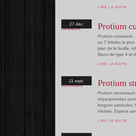
LIRE LA SUITE
Protium c
27 déc.
Protium cuneatum , 
ou 7 folioles le plu
plan de la feuille, 
fleurs de type 4 et d
LIRE LA SUITE
Protium s
11 sept.
Protium strumosum ,
imparipennées porta
longues panicules; f
trilobés. Espèce san
LIRE LA SUITE