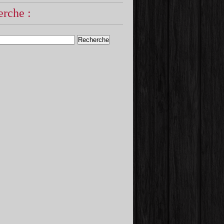
rche :