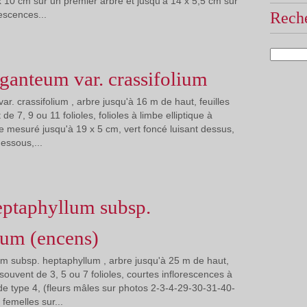
 10 cm sur un premier arbre et jusqu'à 14 x 5,5 cm sur
escences...
Reche
ganteum var. crassifolium
r. crassifolium , arbre jusqu'à 16 m de haut, feuilles
 7, 9 ou 11 folioles, folioles à limbe elliptique à
ue mesuré jusqu'à 19 x 5 cm, vert foncé luisant dessus,
dessous,...
eptaphyllum subsp.
lum (encens)
m subsp. heptaphyllum , arbre jusqu'à 25 m de haut,
ouvent de 3, 5 ou 7 folioles, courtes inflorescences à
e type 4, (fleurs mâles sur photos 2-3-4-29-30-31-40-
 femelles sur...