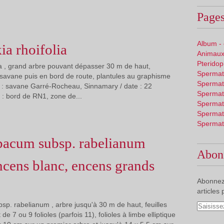
Pages
Album -
ia rhoifolia
Animaux
Pterido
lia , grand arbre pouvant dépasser 30 m de haut,
Spermat
 savane puis en bord de route, plantules au graphisme
Spermat
ieu : savane Garré-Rocheau, Sinnamary / date : 22
Spermat
: bord de RN1, zone de...
Spermat
Spermat
Spermat
pacum subsp. rabelianum
Abon
ncens blanc, encens grands
Abonnez
articles 
p. rabelianum , arbre jusqu'à 30 m de haut, feuilles
 7 ou 9 folioles (parfois 11), folioles à limbe elliptique