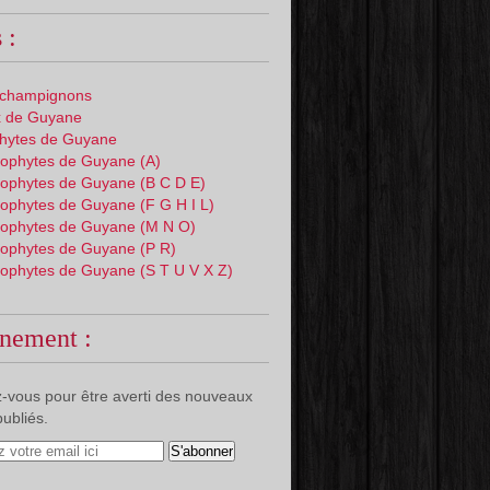
 :
 champignons
 de Guyane
phytes de Guyane
ophytes de Guyane (A)
ophytes de Guyane (B C D E)
ophytes de Guyane (F G H I L)
ophytes de Guyane (M N O)
ophytes de Guyane (P R)
ophytes de Guyane (S T U V X Z)
nement :
-vous pour être averti des nouveaux
publiés.