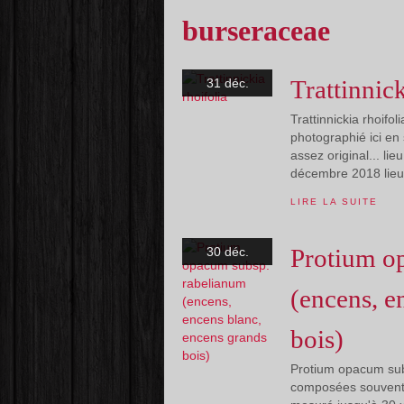
burseraceae
Trattinnick
31 déc.
Trattinnickia rhoifo
photographié ici en
assez original... l
décembre 2018 lieu 
LIRE LA SUITE
Protium o
30 déc.
(encens, e
bois)
Protium opacum subs
composées souvent de