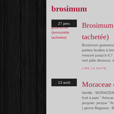
brosimum
Brosimum 
27 janv.
tachetée)
Brosimum guianense 
petites feuilles à li
mesuré jusqu'à 4,7 
vert pâle dessous, i
LIRE LA SUITE
Moraceae 
13 août
famille : MORACEAE 
fruit à pain " Artoc
jacquier, jacque " 
) genre Bagassa : B