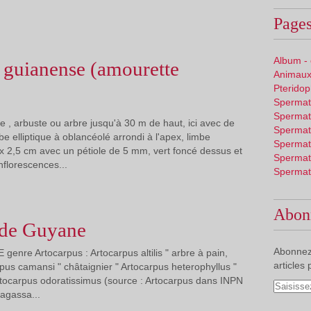
Pages
Album -
guianense (amourette
Animaux
Pterido
Spermat
Spermat
, arbuste ou arbre jusqu'à 30 m de haut, ici avec de
Spermat
mbe elliptique à oblancéolé arrondi à l'apex, limbe
Spermat
x 2,5 cm avec un pétiole de 5 mm, vert foncé dessus et
Spermat
nflorescences...
Spermat
Abon
de Guyane
Abonnez
genre Artocarpus : Artocarpus altilis " arbre à pain,
articles 
arpus camansi " châtaignier " Artocarpus heterophyllus "
Artocarpus odoratissimus (source : Artocarpus dans INPN
agassa...