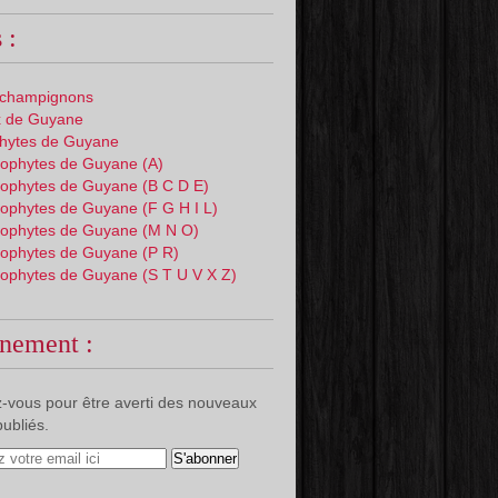
 :
 champignons
 de Guyane
phytes de Guyane
ophytes de Guyane (A)
ophytes de Guyane (B C D E)
ophytes de Guyane (F G H I L)
ophytes de Guyane (M N O)
ophytes de Guyane (P R)
ophytes de Guyane (S T U V X Z)
nement :
-vous pour être averti des nouveaux
publiés.