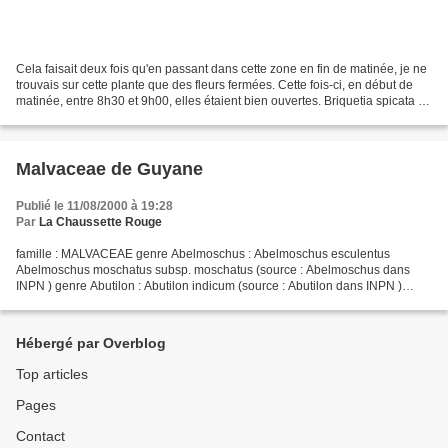
Cela faisait deux fois qu'en passant dans cette zone en fin de matinée, je ne
trouvais sur cette plante que des fleurs fermées. Cette fois-ci, en début de
matinée, entre 8h30 et 9h00, elles étaient bien ouvertes. Briquetia spicata ,
plante dressée pouvant...
Malvaceae de Guyane
Publié le 11/08/2000 à 19:28
Par
La Chaussette Rouge
famille : MALVACEAE genre Abelmoschus : Abelmoschus esculentus
Abelmoschus moschatus subsp. moschatus (source : Abelmoschus dans
INPN ) genre Abutilon : Abutilon indicum (source : Abutilon dans INPN )
genre Adansonia : Adansonia digitata (source : Adansonia...
Hébergé par Overblog
Top articles
Pages
Contact