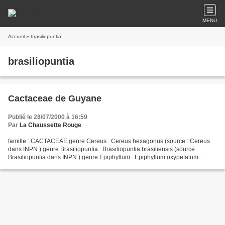
MENU
Accueil
» brasiliopuntia
brasiliopuntia
Cactaceae de Guyane
Publié le 28/07/2000 à 16:59
Par
La Chaussette Rouge
famille : CACTACEAE genre Cereus : Cereus hexagonus (source : Cereus
dans INPN ) genre Brasiliopuntia : Brasiliopuntia brasiliensis (source :
Brasiliopuntia dans INPN ) genre Epiphyllum : Epiphyllum oxypetalum
Epiphyllum phyllanthus subsp. phyllanthus...