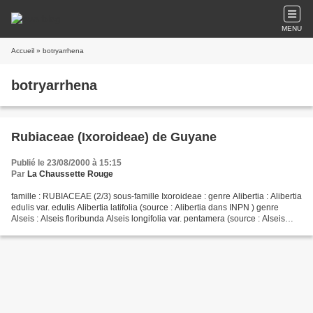
MENU
Accueil
» botryarrhena
botryarrhena
Rubiaceae (Ixoroideae) de Guyane
Publié le 23/08/2000 à 15:15
Par
La Chaussette Rouge
famille : RUBIACEAE (2/3) sous-famille Ixoroideae : genre Alibertia : Alibertia
edulis var. edulis Alibertia latifolia (source : Alibertia dans INPN ) genre
Alseis : Alseis floribunda Alseis longifolia var. pentamera (source : Alseis
dans INPN ) genre...