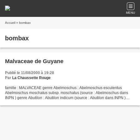
MENU
Accueil
» bombax
bombax
Malvaceae de Guyane
Publié le 11/08/2000 à 19:28
Par
La Chaussette Rouge
famille : MALVACEAE genre Abelmoschus : Abelmoschus esculentus
Abelmoschus moschatus subsp. moschatus (source : Abelmoschus dans
INPN ) genre Abutilon : Abutilon indicum (source : Abutilon dans INPN )
genre Adansonia : Adansonia digitata (source : Adansonia...