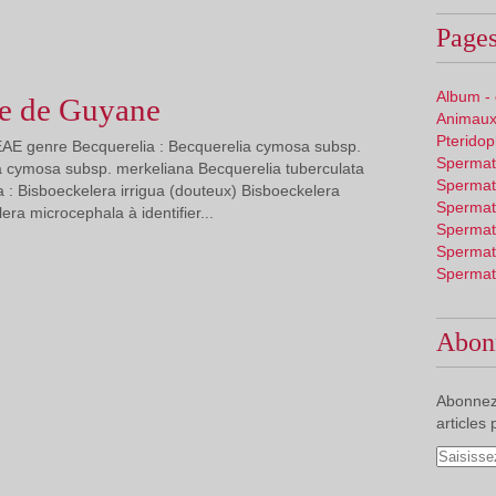
Pages
Album -
e de Guyane
Animaux
Pterido
AE genre Becquerelia : Becquerelia cymosa subsp.
Spermat
 cymosa subsp. merkeliana Becquerelia tuberculata
Spermat
 : Bisboeckelera irrigua (douteux) Bisboeckelera
Spermat
lera microcephala à identifier...
Spermat
Spermat
Spermat
Abon
Abonnez
articles 