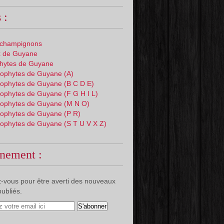
 :
 champignons
 de Guyane
phytes de Guyane
ophytes de Guyane (A)
ophytes de Guyane (B C D E)
ophytes de Guyane (F G H I L)
ophytes de Guyane (M N O)
ophytes de Guyane (P R)
ophytes de Guyane (S T U V X Z)
nement :
-vous pour être averti des nouveaux
publiés.