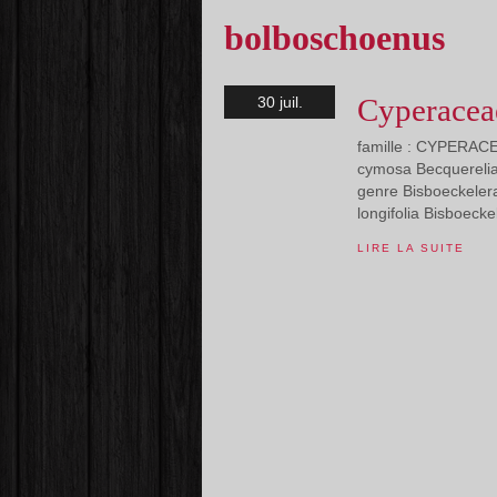
bolboschoenus
Cyperacea
30 juil.
famille : CYPERACE
cymosa Becquerelia
genre Bisboeckelera
longifolia Bisboecke
LIRE LA SUITE