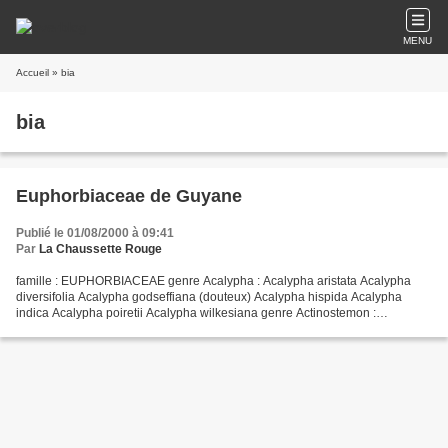
MENU
Accueil
» bia
bia
Euphorbiaceae de Guyane
Publié le 01/08/2000 à 09:41
Par
La Chaussette Rouge
famille : EUPHORBIACEAE genre Acalypha : Acalypha aristata Acalypha
diversifolia Acalypha godseffiana (douteux) Acalypha hispida Acalypha
indica Acalypha poiretii Acalypha wilkesiana genre Actinostemon :
Actinostemon schomburgkii genre Adenophaedra :...