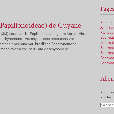
Pages
Album -
(Papilionoideae) de Guyane
Animaux
Pterido
(3/3) sous-famille Papilionoideae : genre Abrus : Abrus
Spermat
Aeschynomene : Aeschynomene americana var.
Spermat
mene brasiliana var. brasiliana Aeschynomene
Spermat
omene evenia var. serrulata Aeschynomene...
Spermat
Spermat
Spermat
Abon
Abonnez
articles 