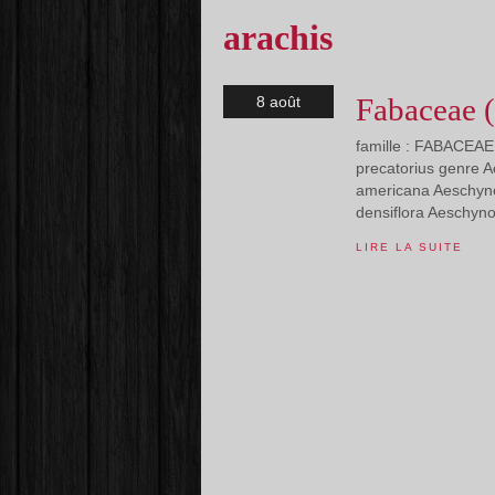
arachis
Fabaceae 
8 août
famille : FABACEAE 
precatorius genre 
americana Aeschyno
densiflora Aeschyn
LIRE LA SUITE