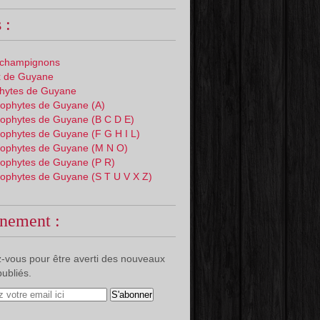
 :
 champignons
 de Guyane
phytes de Guyane
ophytes de Guyane (A)
ophytes de Guyane (B C D E)
ophytes de Guyane (F G H I L)
ophytes de Guyane (M N O)
ophytes de Guyane (P R)
ophytes de Guyane (S T U V X Z)
nement :
-vous pour être averti des nouveaux
publiés.