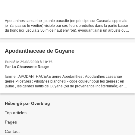
Apodanthes caseariae , plante parasite (en principe sur Casearia spp mais
je n'ai pas su le vérifier) visible par ses fleurs produites dans la partie basse
du tronc (ici jusqu'à 2,50 m de haut environ), évoquant ainsi un arbuste ou
un arbre cauliflore....
Apodanthaceae de Guyane
Publié le 29/08/2000 à 10:35
Par
La Chaussette Rouge
famille : APODANTHACEAE genre Apodanthes : Apodanthes caseariae
genre Pilostyles : Pilostyles blanchetii - code couleur pour les genres : en
jaune , les genres natifs de Guyane (ou de provenance indéterminée) en
gris , les genres introduits - code couleur...
Hébergé par Overblog
Top articles
Pages
Contact