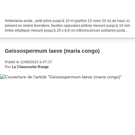
Ambelania acida , petit arbre jusqu'à 10 m (parfois 15 voire 20 m) de haut, ici
présent en lisière forestière, feuilles opposées pétiole mesuré jusqu'à 19 mm
limbe elliptique mesuré jusqu'à 20 x 8,8 cm inflorescences axillaires portant
ici 2 à 4 fleurs...
Geissospermum laeve (maria congo)
Publié le 11/08/2023 à 07:37
Par
La Chaussette Rouge