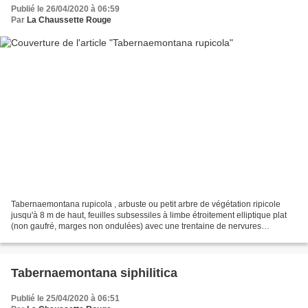
Publié le 26/04/2020 à 06:59
Par
La Chaussette Rouge
Tabernaemontana rupicola , arbuste ou petit arbre de végétation ripicole
jusqu'à 8 m de haut, feuilles subsessiles à limbe étroitement elliptique plat
(non gaufré, marges non ondulées) avec une trentaine de nervures
secondaires plus ou moins parallèles...
Tabernaemontana siphilitica
Publié le 25/04/2020 à 06:51