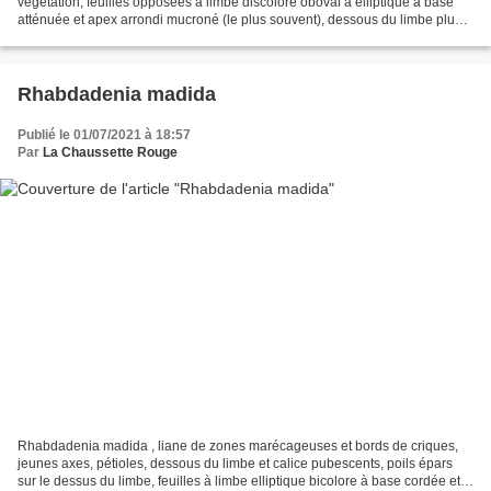
végétation, feuilles opposées à limbe discolore oboval à elliptique à base
atténuée et apex arrondi mucroné (le plus souvent), dessous du limbe plus
clair réticulé, 1 à 3 fleurs à...
Rhabdadenia madida
Publié le 01/07/2021 à 18:57
Par
La Chaussette Rouge
Rhabdadenia madida , liane de zones marécageuses et bords de criques,
jeunes axes, pétioles, dessous du limbe et calice pubescents, poils épars
sur le dessus du limbe, feuilles à limbe elliptique bicolore à base cordée et