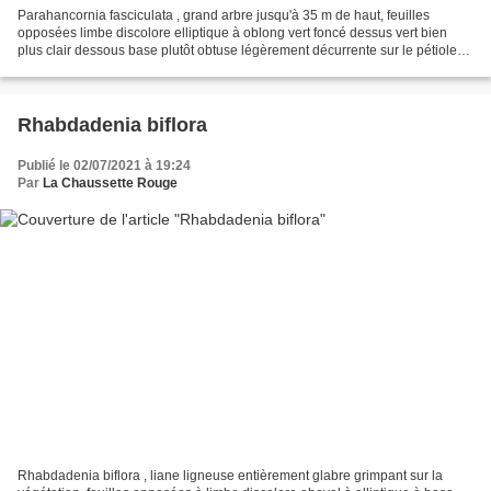
Parahancornia fasciculata , grand arbre jusqu'à 35 m de haut, feuilles
opposées limbe discolore elliptique à oblong vert foncé dessus vert bien
plus clair dessous base plutôt obtuse légèrement décurrente sur le pétiole
apex acuminé marge souvent ondulée...
Rhabdadenia biflora
Publié le 02/07/2021 à 19:24
Par
La Chaussette Rouge
Rhabdadenia biflora , liane ligneuse entièrement glabre grimpant sur la