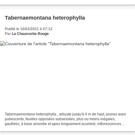
apex mucroné, fleurs à calice...
Tabernaemontana heterophylla
Publié le 16/02/2021 à 07:12
Par
La Chaussette Rouge
Tabernaemontana heterophylla , arbuste jusqu'à 4 m de haut, jeunes axes
pubescents, feuilles opposées subsessiles, plus ou moins inégales,
gaufrées, à base arrondie et apex longuement acuminé, inflorescences
portant jusqu'à 4 fleurs, calice à dents lancéolées...