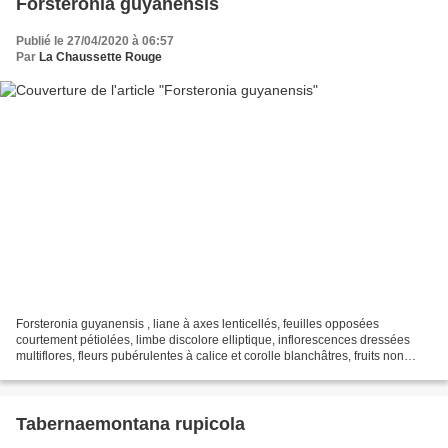
Forsteronia guyanensis
Publié le 27/04/2020 à 06:57
Par
La Chaussette Rouge
Forsteronia guyanensis , liane à axes lenticellés, feuilles opposées
courtement pétiolées, limbe discolore elliptique, inflorescences dressées
multiflores, fleurs pubérulentes à calice et corolle blanchâtres, fruits non
observés. lieu : lisière forestière,...
Tabernaemontana rupicola