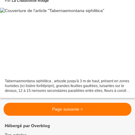
Par
La Chaussette Rouge
Tabernaemontana siphilitica , arbuste jusqu'à 3 m de haut, présent en zones
humides (ici lisière forêt/pripri), grandes feuilles gaufrées, luisantes sur le
dessus, 12 à 15 nervures secondaires parallèles entre elles, fleurs à corolle
blanche à lobes plutôt...
Page suivante >
Hébergé par Overblog