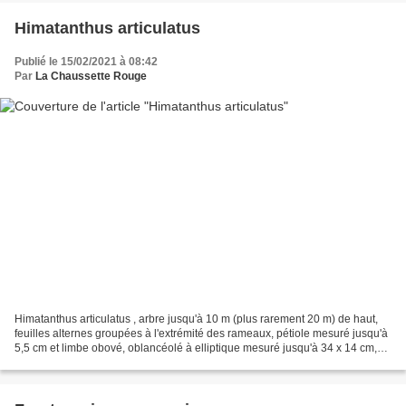
Himatanthus articulatus
Publié le 15/02/2021 à 08:42
Par
La Chaussette Rouge
Himatanthus articulatus , arbre jusqu'à 10 m (plus rarement 20 m) de haut,
feuilles alternes groupées à l'extrémité des rameaux, pétiole mesuré jusqu'à
5,5 cm et limbe obové, oblancéolé à elliptique mesuré jusqu'à 34 x 14 cm,
légèrement décurrent sur...