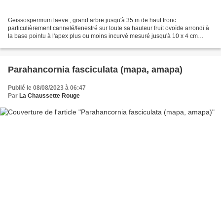
Geissospermum laeve , grand arbre jusqu'à 35 m de haut tronc
particulièrement cannelé/fenestré sur toute sa hauteur fruit ovoïde arrondi à
la base pointu à l'apex plus ou moins incurvé mesuré jusqu'à 10 x 4 cm
(pouvant atteindre 15 x 5 cm) lieu : Montagne...
Parahancornia fasciculata (mapa, amapa)
Publié le 08/08/2023 à 06:47
Par
La Chaussette Rouge